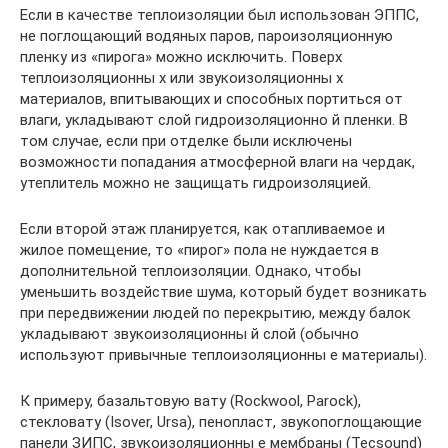
Если в качестве теплоизоляции был использован ЭППС,
не поглощающий водяных паров, пароизоляционную
пленку из «пирога» можно исключить. Поверх
теплоизоляционны х или звукоизоляционны х
материалов, впитывающих и способных портиться от
влаги, укладывают слой гидроизоляционно й пленки. В
том случае, если при отделке были исключены
возможности попадания атмосферной влаги на чердак,
утеплитель можно не защищать гидроизоляцией.
Если второй этаж планируется, как отапливаемое и
жилое помещение, то «пирог» пола не нуждается в
дополнительной теплоизоляции. Однако, чтобы
уменьшить воздействие шума, который будет возникать
при передвижении людей по перекрытию, между балок
укладывают звукоизоляционны й слой (обычно
используют привычные теплоизоляционны е материалы).
К примеру, базальтовую вату (Rockwool, Parock),
стекловату (Isover, Ursa), пенопласт, звукопоглощающие
панели ЗИПС, звукоизоляционны е мембраны (Tecsound)