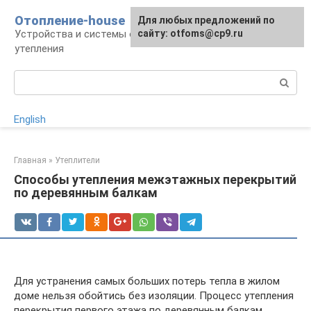
Перейти
Отопление-house
Для любых предложений по
к
Устройства и системы отопления, способы
сайту: otfoms@cp9.ru
контенту
утепления
Поиск:
English
Главная
»
Утеплители
Способы утепления межэтажных перекрытий
по деревянным балкам
Для устранения самых больших потерь тепла в жилом
доме нельзя обойтись без изоляции. Процесс утепления
перекрытия первого этажа по деревянным балкам,