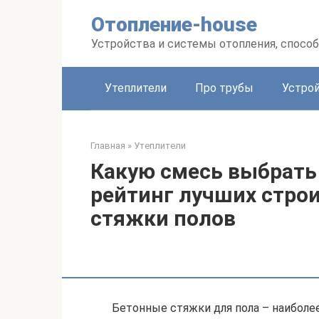
Перейти
Отопление-house
к
контенту
Устройства и системы отопления, спосо
Утеплители
Про трубы
Устро
Главная
»
Утеплители
Какую смесь выбрать
рейтинг лучших стро
стяжки полов
Бетонные стяжки для пола – наиболе