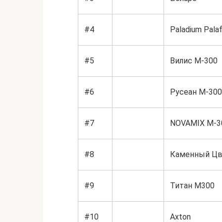
#4
Paladium Palaf
#5
Вилис М-300
#6
Русеан М-300
#7
NOVAMIX М-3
#8
Каменный Цв
#9
Титан М300
#10
Axton