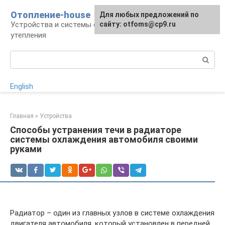
Перейти
Отопление-house
Для любых предложений по
к
Устройства и системы отопления, способы
сайту: otfoms@cp9.ru
контенту
утепления
Поиск:
English
Главная
»
Устройства
Способы устранения течи в радиаторе
системы охлаждения автомобиля своими
руками
Радиатор – один из главных узлов в системе охлаждения
двигателя автомобиля, который установлен в передней