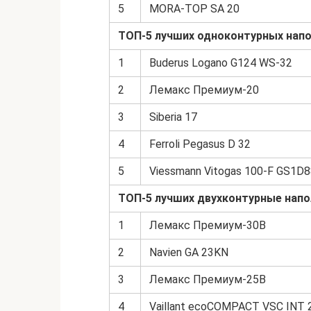
5
MORA-TOP SA 20
ТОП-5 лучших одноконтурных напо
1
Buderus Logano G124 WS-32
2
Лемакс Премиум-20
3
Siberia 17
4
Ferroli Pegasus D 32
5
Viessmann Vitogas 100-F GS1D
ТОП-5 лучших двухконтурные напо
1
Лемакс Премиум-30B
2
Navien GA 23KN
3
Лемакс Премиум-25B
4
Vaillant ecoCOMPACT VSC INT 