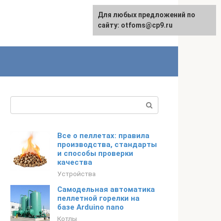
Для любых предложений по
English
сайту: otfoms@cp9.ru
Поиск:
Все о пеллетах: правила
производства, стандарты
и способы проверки
качества
Устройства
Cамодельная автоматика
пеллетной горелки на
базе Arduino nano
Котлы