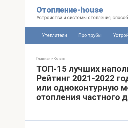
Перейти
Отопление-house
к
контенту
Устройства и системы отопления, спосо
Утеплители
Про трубы
Устро
Главная
»
Котлы
ТОП-15 лучших напол
Рейтинг 2021-2022 го
или одноконтурную м
отопления частного 