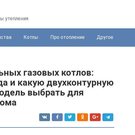
бы утепления
йства
Котлы
Про отопление
Другое
ьных газовых котлов:
да и какую двухконтурную
одель выбрать для
дома