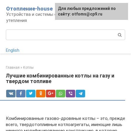
Перейти
Отопление-house
Для любых предложений по
к
Устройства и системы отопления, способы
сайту: otfoms@cp9.ru
контенту
утепления
Поиск:
English
Главная
»
Котлы
Лучшие комбинированные котлы на газу и
твердом топливе
Комбинированные газово-дровяные котлы – это, прежде
всего, твердотопливные котлоагрегаты, имеющие лишь
немного модифицированную конструкцию, в которую