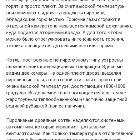
горят, а просто тлеют. За счет высокой температуры
они начинают выделять продукты пиролиза,
обладающие горючестью. Горючие газы сгорают в
отдельной камере (она называется камерой дожигания),
куда подается вторичный воздух. А для того чтобы
можно было отрегулировать интенсивность горения,
техника оснащается дутьевыми вентиляторами.
Котлы, построенные по пиролизному типу, устроены
сложнее своих конвекционных товарищей. Здесь мы
видим две камеры – в одной тлеют дрова, выделяя
пиролизные газы, а во второй эти газы сгорают при
очень высокой температуре, достигающей +800-1000
градусов. Выделяемое тепло поглощается все тем же
жаротрубным теплообменником и частично защитной
водяной рубашкой (при ее наличии).
Пиролизные дровяные котлы наделяются системами
автоматики, которые управляют дутьевыми
вентиляторами. Как только температура в отопительной
системе с батареями достигнет заданного предела,