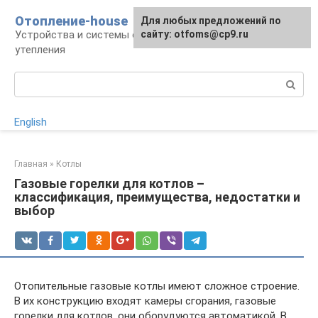
Перейти
Отопление-house
Для любых предложений по
к
Устройства и системы отопления, способы
сайту: otfoms@cp9.ru
контенту
утепления
Поиск:
English
Главная
»
Котлы
Газовые горелки для котлов –
классификация, преимущества, недостатки и
выбор
Отопительные газовые котлы имеют сложное строение.
В их конструкцию входят камеры сгорания, газовые
горелки для котлов, они оборудуются автоматикой. В