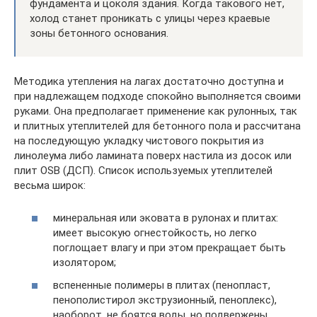
фундамента и цоколя здания. Когда такового нет,
холод станет проникать с улицы через краевые
зоны бетонного основания.
Методика утепления на лагах достаточно доступна и
при надлежащем подходе спокойно выполняется своими
руками. Она предполагает применение как рулонных, так
и плитных утеплителей для бетонного пола и рассчитана
на последующую укладку чистового покрытия из
линолеума либо ламината поверх настила из досок или
плит OSB (ДСП). Список используемых утеплителей
весьма широк:
минеральная или эковата в рулонах и плитах:
имеет высокую огнестойкость, но легко
поглощает влагу и при этом прекращает быть
изолятором;
вспененные полимеры в плитах (пенопласт,
пенополистирол экструзионный, пеноплекс),
наоборот, не боятся воды, но подвержены