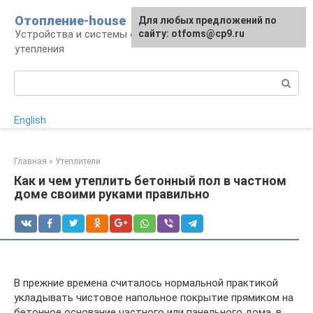
Перейти
Отопление-house
Для любых предложений по
к
Устройства и системы отопления, способы
сайту: otfoms@cp9.ru
контенту
утепления
Поиск:
English
Главная
»
Утеплители
Как и чем утеплить бетонный пол в частном
доме своими руками правильно
В прежние времена считалось нормальной практикой
укладывать чистовое напольное покрытие прямиком на
бетонное основание частного или панельного дома, в