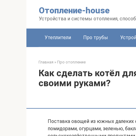
Перейти
Отопление-house
к
контенту
Устройства и системы отопления, спосо
Утеплители
Про трубы
Устро
Главная
»
Про отопление
Как сделать котёл д
своими руками?
Поставка овощей из южных далеких с
помидорами, огурцами, зеленью, бак
сельскохозяйственными продуктами. 