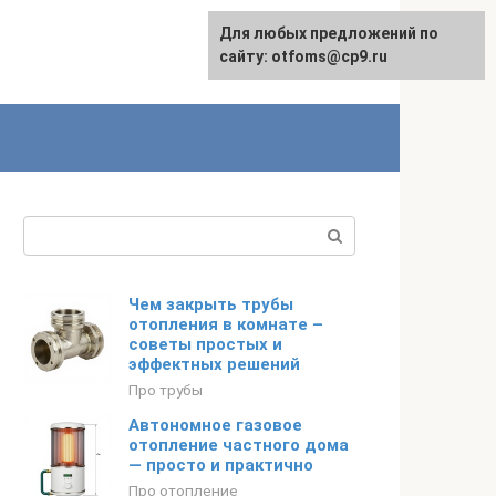
Для любых предложений по
English
сайту: otfoms@cp9.ru
Поиск:
Чем закрыть трубы
отопления в комнате –
советы простых и
эффектных решений
Про трубы
Автономное газовое
отопление частного дома
— просто и практично
Про отопление