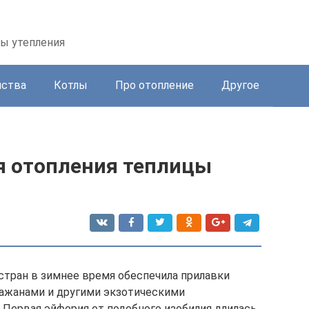
бы утепления
йства
Котлы
Про отопление
Другое
ля отопления теплицы
тран в зимнее время обеспечила прилавки
лажанами и другими экзотическими
Первая эйфория от подобного изобилия длилась