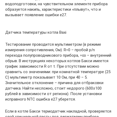
водоподготовки, на чувствительном элементе прибора
образуется накипь, характеристики «плывут», что и
вызывает появление ошибки е27.
Датчика температуры котла Baxi
Тестирование проводится мультиметром (в режиме
измерения сопротивления, Ом). R=0 – пробой p/n
перехода полупроводникового прибора, =∞ – внутренний
обрыв. В инструкциях некоторых котлов Бакси имеется
график зависимости R от t. При отсутствии можно
сравнить со значениями: при комнатной температуре (25
С) мультиметр показывает 10 Ом, при 40 – 5.
Значительное отклонение – причина для отбраковки
датчика. Найти несложно, стоит недорого (600±100
рублей в зависимости от региона). После установки
исправного NTC ошибка е27 уберется.
Если в котле Бакси термодатчик накладной, проверяется
слой специальной пасты под держателем прибора.