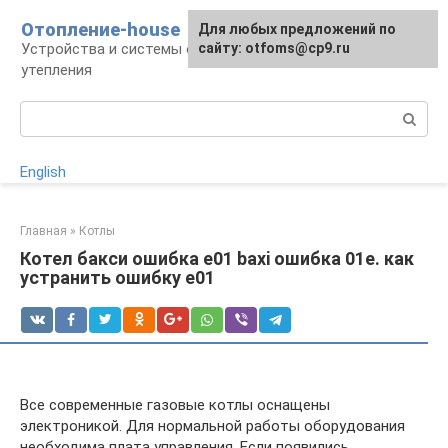
Перейти
Отопление-house
Для любых предложений по
к
Устройства и системы отопления, способы
сайту: otfoms@cp9.ru
контенту
утепления
Поиск:
English
Главная
»
Котлы
Котел бакси ошибка е01 baxi ошибка 01e. как
устранить ошибку е01
Все современные газовые котлы оснащены
электроникой. Для нормальной работы оборудования
необходима плата управления. Если появились