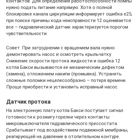
контактов. Для определения работоспособности помпы
нужно подать питание напрямую. Хотя о полной
блокировке канала циркуляции информирует ошибка е25,
при поиске причины кода неисправности 12 оценивается
все – гидравлический датчик характеризуется порогом
чувствительности.
Совет. При затруднении с вращением вала нужно
демонтировать насос и осмотреть крыльчатку.
Снижение скорости протока жидкости и ошибка 12
котла Бакси вызываются ее механическим дефектом
(замена), отложением накипи (промывка). Устранять
сложные поломки нецелесообразно – потеря времени.
Проще приобрести и установить исправный насос.
Датчик протока
На электронную плату котла Бакси поступает сигнал
готовности к розжигу горелки через контакты
микровыключателя гидравлического прессостата.
Срабатывает под воздействием подвижной мембраны,
реагирующей на давление в отопительном контуре.