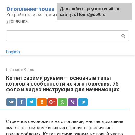
Перейти
Отопление-house
Для любых предложений по
к
Устройства и системы отопления, способы
сайту: otfoms@cp9.ru
контенту
утепления
Поиск:
English
Главная
»
Котлы
Котел своими руками — основные типы
котлов и особенности их изготовления. 75
фото и видео инструкция для начинающих
Стремясь сэкономить на отоплении, многие домашние
«мастера-самоделкины» изготовляют различные
приспособления. Котел своими руками, который часто