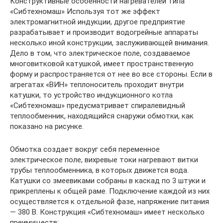
Конструктивные особенности нагревателей типа
«Сибтехномаш» Используя тот же эффект
электромагнитной индукции, другое предприятие
разрабатывает и производит водогрейные аппараты
несколько иной конструкции, заслуживающей внимания.
Дело в том, что электрическое поле, создаваемое
многовитковой катушкой, имеет пространственную
форму и распространяется от нее во все стороны. Если в
агрегатах «ВИН» теплоноситель проходит внутри
катушки, то устройство индукционного котла
«Сибтехномаш» предусматривает спиралевидный
теплообменник, находящийся снаружи обмотки, как
показано на рисунке.
Обмотка создает вокруг себя переменное
электрическое поле, вихревые токи нагревают витки
трубы теплообменника, в которых движется вода.
Катушки со змеевиками собраны в каскад по 3 штуки и
прикреплены к общей раме. Подключение каждой из них
осуществляется к отдельной фазе, напряжение питания
— 380 В. Конструкция «Сибтехномаш» имеет несколько
преимуществ: