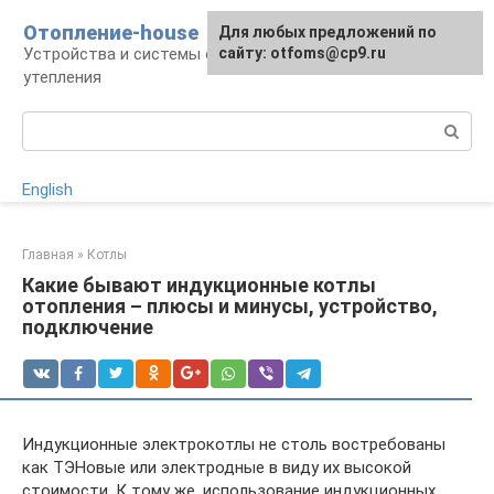
Перейти
Отопление-house
Для любых предложений по
к
Устройства и системы отопления, способы
сайту: otfoms@cp9.ru
контенту
утепления
Поиск:
English
Главная
»
Котлы
Какие бывают индукционные котлы
отопления – плюсы и минусы, устройство,
подключение
Индукционные электрокотлы не столь востребованы
как ТЭНовые или электродные в виду их высокой
стоимости. К тому же, использование индукционных