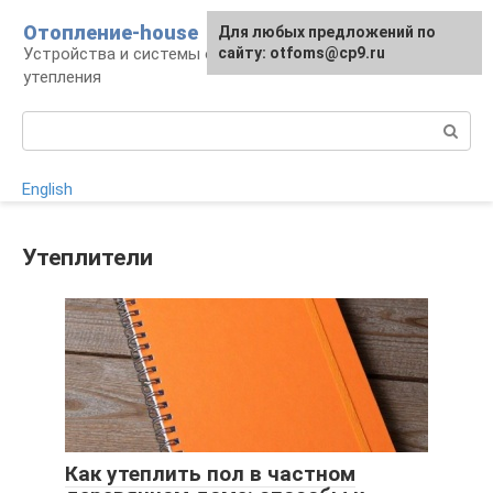
Перейти
Отопление-house
Для любых предложений по
к
Устройства и системы отопления, способы
сайту: otfoms@cp9.ru
контенту
утепления
Поиск:
English
Утеплители
Как утеплить пол в частном