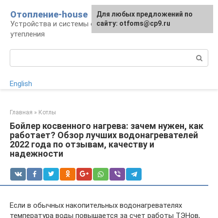
Перейти
Отопление-house
Для любых предложений по
к
Устройства и системы отопления, способы
сайту: otfoms@cp9.ru
контенту
утепления
Поиск:
English
Главная
»
Котлы
Бойлер косвенного нагрева: зачем нужен, как
работает? Обзор лучших водонагревателей
2022 года по отзывам, качеству и
надежности
Если в обычных накопительных водонагревателях
температура воды повышается за счет работы ТЭНов,