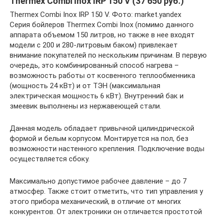
Thermex Combi Inox IRP 150 V (37 650 руб.)
Thermex Combi Inox IRP 150 V. Фото: market.yandex
Серия бойлеров Thermex Combi Inox (помимо данного
аппарата объемом 150 литров, но также в нее входят
модели с 200 и 280-литровым баком) привлекает
внимание покупателей по нескольким причинам. В первую
очередь, это комбинированный способ нагрева –
возможность работы от косвенного теплообменника
(мощность 24 кВт) и от ТЭН (максимальная
электрическая мощность 6 кВт). Внутренний бак и
змеевик выполнены из нержавеющей стали.
Данная модель обладает привычной цилиндрической
формой и белым корпусом. Монтируется на пол, без
возможности настенного крепления. Подключение воды
осуществляется сбоку.
Максимально допустимое рабочее давление – до 7
атмосфер. Также стоит отметить, что тип управления у
этого прибора механический, в отличие от многих
конкурентов. От электроники он отличается простотой