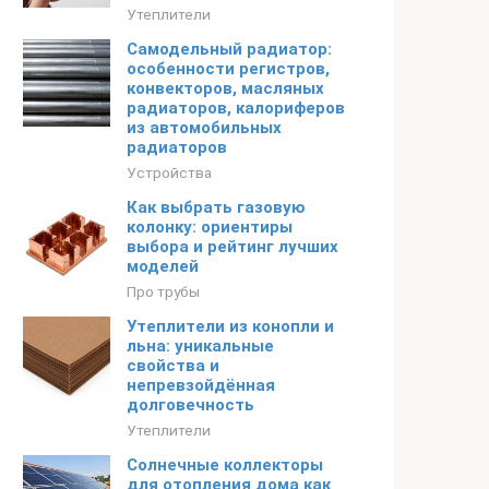
Утеплители
Самодельный радиатор:
особенности регистров,
конвекторов, масляных
радиаторов, калориферов
из автомобильных
радиаторов
Устройства
Как выбрать газовую
колонку: ориентиры
выбора и рейтинг лучших
моделей
Про трубы
Утеплители из конопли и
льна: уникальные
свойства и
непревзойдённая
долговечность
Утеплители
Солнечные коллекторы
для отопления дома как