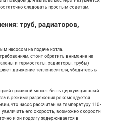
ым поводом для вызова мастера. Разумеется,
достаточно следовать простым советам.
ния: труб, радиаторов,
ым насосом на подаче котла.
требованиям, стоит обратить внимание на
апаны и термостаты, радиаторы, трубы)
дляет движение теплоносителя, убедитесь в
ляцией причиной может быть циркуляционный
отла в режиме разряжения рекомендуется
овии, что насос рассчитан на температуру 110-
ь увеличить его скорость, возможно скорости
очно и он подолгу задерживается в