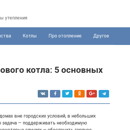
бы утепления
йства
Котлы
Про отопление
Другое
ового котла: 5 основных
 домах вне городских условий, в небольших
го задача — поддерживать необходимую
 некоторых случаях — обеспечить горячее