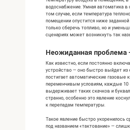
водоснабжение. Умная автоматика в 
том случае, если температура теплоно
помещении опустится ниже заданной 
только сберечь топливо, но и уменьш
сценариях может возникнуть так наз
Неожиданная проблема —
Как известно, если постоянно включ
устройство — оно быстро выйдет из с
постигает автоматические газовые к
переменчивым условиям, каждые 10 (а
выдерживает таких скачков и букваль
странно, особенно это явление косну
к перепадам температуры.
Такое явление быстро укоренилось с
под названием «тактование» — слишк