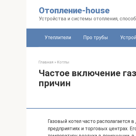
Перейти
Отопление-house
к
контенту
Устройства и системы отопления, спосо
Утеплители
Про трубы
Устро
Главная
»
Котлы
Частое включение газ
причин
Газовый котел часто располагается в
предприятиях и торговых центрах. Е
температуру воздуха в помещении, в